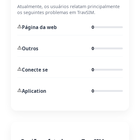
Atualmente, os usuários relatam principalmente
os seguintes problemas em TravSIM.
⚠️
Página da web
0
⚠️
Outros
0
⚠️
Conecte se
0
⚠️
Aplication
0