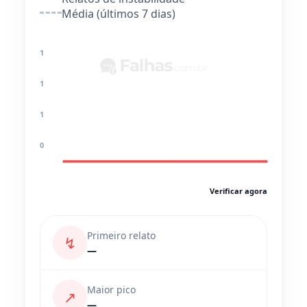
Média (últimos 7 dias)
1
1
1
0
Verificar agora
Primeiro relato
↯
—
Maior pico
↗
—