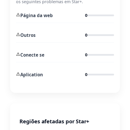
os seguintes problemas em Star+.
⚠️
Página da web
0
⚠️
Outros
0
⚠️
Conecte se
0
⚠️
Aplication
0
Regiões afetadas por Star+