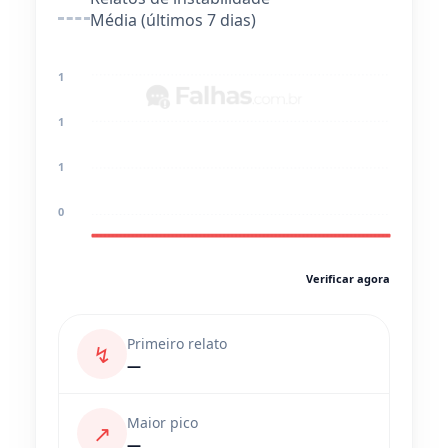
Média (últimos 7 dias)
1
1
1
0
Verificar agora
Primeiro relato
↯
—
Maior pico
↗
—