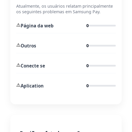
Atualmente, os usuários relatam principalmente
os seguintes problemas em Samsung Pay.
⚠️
Página da web
0
⚠️
Outros
0
⚠️
Conecte se
0
⚠️
Aplication
0