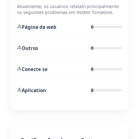
Atualmente, os usuários relatam principalmente
os seguintes problemas em Rotten Tomatoes.
⚠️
Página da web
0
⚠️
Outros
0
⚠️
Conecte se
0
⚠️
Aplication
0