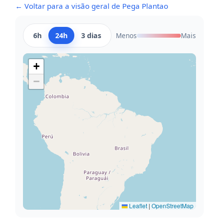
← Voltar para a visão geral de Pega Plantao
6h
24h
3 dias
Menos
Mais
+
−
Leaflet
|
OpenStreetMap