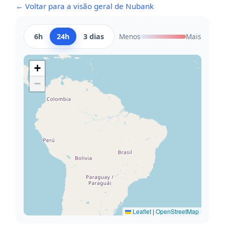
← Voltar para a visão geral de Nubank
6h
24h
3 dias
Menos
Mais
+
−
Leaflet
|
OpenStreetMap