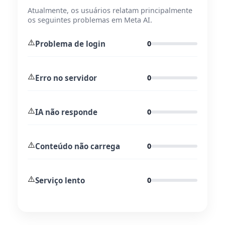
Atualmente, os usuários relatam principalmente
os seguintes problemas em Meta AI.
⚠️
Problema de login
0
⚠️
Erro no servidor
0
⚠️
IA não responde
0
⚠️
Conteúdo não carrega
0
⚠️
Serviço lento
0