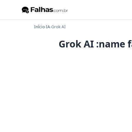
Início
›
IA
›
Grok AI
Grok AI :name fa