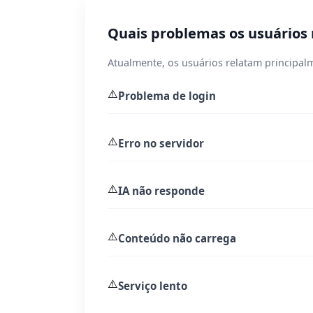
Quais problemas os usuários
Atualmente, os usuários relatam principal
⚠️
Problema de login
⚠️
Erro no servidor
⚠️
IA não responde
⚠️
Conteúdo não carrega
⚠️
Serviço lento