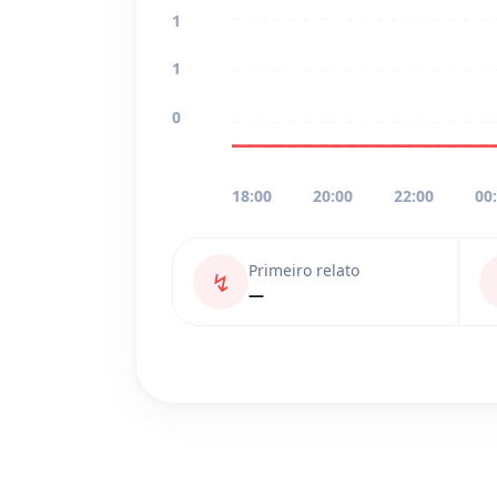
1
1
0
18:00
20:00
22:00
00
Primeiro relato
↯
—