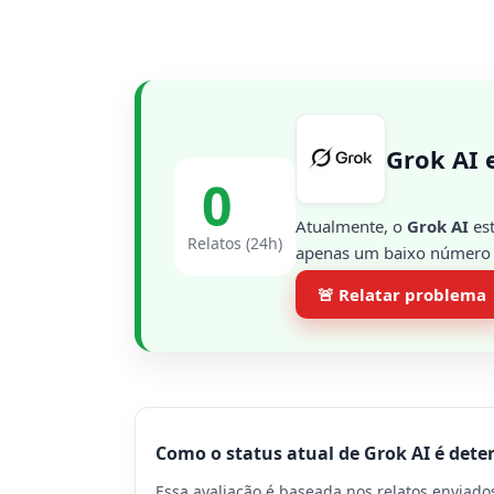
Grok AI 
0
Atualmente, o
Grok AI
est
Relatos (24h)
apenas um baixo número d
🚨 Relatar problema
Como o status atual de Grok AI é det
Essa avaliação é baseada nos relatos enviad