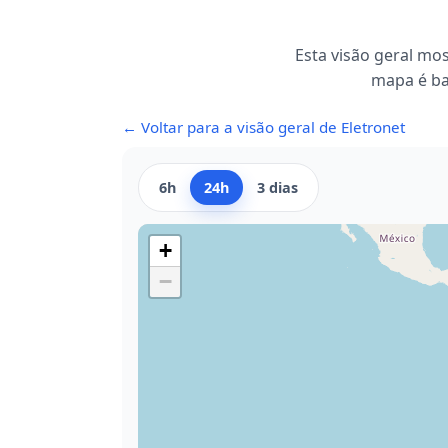
Esta visão geral mos
mapa é ba
← Voltar para a visão geral de Eletronet
6h
24h
3 dias
+
−