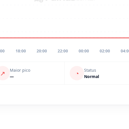
:00
18:00
20:00
22:00
00:00
02:00
04:
Maior pico
Status
↗
◔
—
Normal