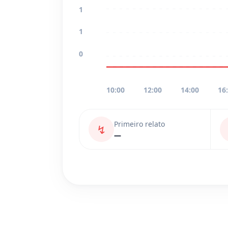
1
1
0
10:00
12:00
14:00
16
Primeiro relato
↯
—