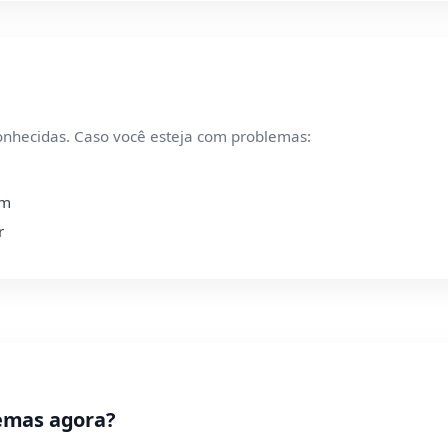
onhecidas. Caso você esteja com problemas:
om
r
emas agora?