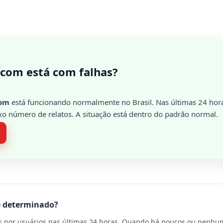
com está com falhas?
com
está funcionando normalmente no Brasil. Nas últimas 24 hora
o número de relatos. A situação está dentro do padrão normal.
é determinado?
os por usuários nas últimas 24 horas. Quando há poucos ou nenhum