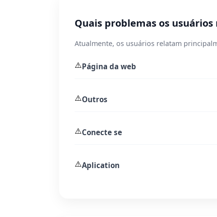
Quais problemas os usuários
Atualmente, os usuários relatam principa
⚠️
Página da web
⚠️
Outros
⚠️
Conecte se
⚠️
Aplication