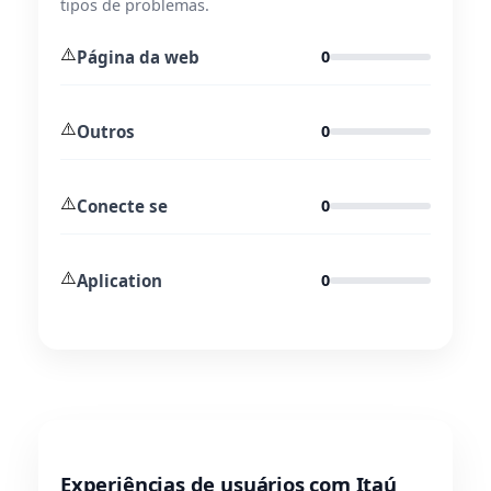
tipos de problemas.
⚠️
Página da web
0
⚠️
Outros
0
⚠️
Conecte se
0
⚠️
Aplication
0
Experiências de usuários com Itaú