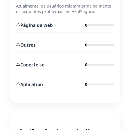
Atualmente, os usuários relatam principalmente
os seguintes problemas em AzulSeguros.
⚠️
Página da web
0
⚠️
Outros
0
⚠️
Conecte se
0
⚠️
Aplication
0